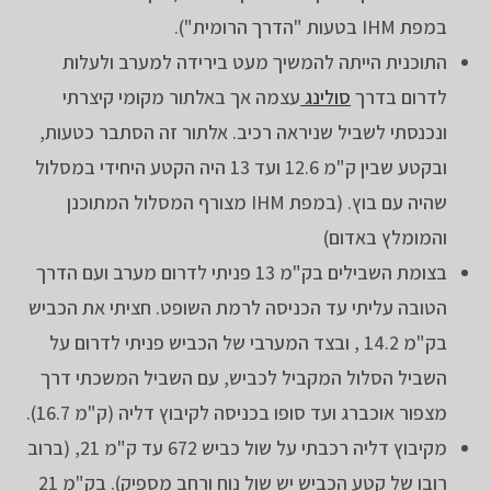
במפת IHM בטעות "הדרך הרומית").
התוכנית הייתה להמשיך מעט בירידה למערב ולעלות
לדרום בדרך
סולינג
עצמה אך באלתור מקומי קיצרתי
ונכנסתי לשביל שניראה רכיב. אלתור זה הסתבר כטעות,
ובקטע שבין ק"מ 12.6 ועד 13 היה הקטע היחידי במסלול
שהיה עם בוץ. (במפת IHM מצורף המסלול המתוכנן
והמומלץ באדום)
בצומת השבילים בק"מ 13 פניתי לדרום מערב ועם הדרך
הטובה עליתי עד הכניסה לרמת השופט. חציתי את הכביש
בק"מ 14.2 , ובצד המערבי של הכביש פניתי לדרום על
השביל הסלול המקביל לכביש, עם השביל המשכתי דרך
מצפור אוכברג ועד סופו בכניסה לקיבוץ דליה (ק"מ 16.7).
מקיבוץ דליה רכבתי על שול כביש 672 עד ק"מ 21, (ברוב
רובו של קטע הכביש יש שול נוח ורחב מספיק). בק"מ 21