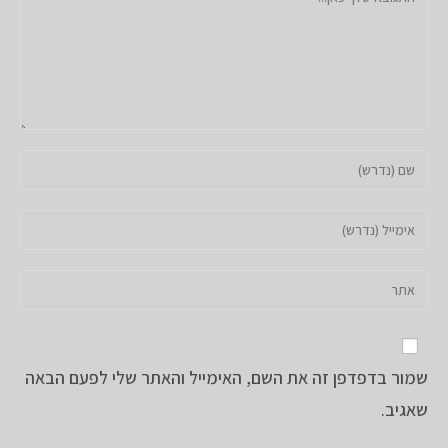
הזן
את
השם
הזן
שלך
את
או
כתובת
הזן
שם
דואר
את
משתמש
האלקטרוני
כתובת
כדי
שלך
אתר
להגיב
כדי
שמור בדפדפן זה את השם, האימייל והאתר שלי לפעם הבאה
האינטרנט
להגיב
שלך
שאגיב.
(אופציונלי)