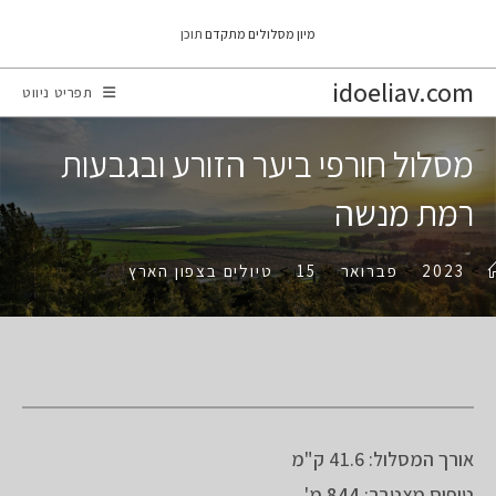
Ski
מיון מסלולים מתקדם
תוכן
t
conten
idoeliav.com
תפריט ניווט
מסלול חורפי ביער הזורע ובגבעות
רמת מנשה
>
2023
>
פברואר
>
15
>
טיולים בצפון הארץ
אורך המסלול: 41.6 ק"מ
טיפוס מצטבר:
844
מ'