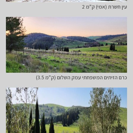
עין חשרת (אמי) ק"מ 2
כרם הזיתים המשפחתי עמק השלום (ק"מ 3.5)