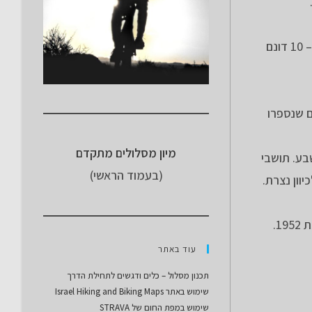
40 שנה לאחר מכן, רכשה ב- 1904 הכנסייה הקתולית שטח בכפר מתושבי האזור ומהטורקים. על השטח שנרכש בפאתי הכפר – 10 דונם
סה"כ התושבים שנספרו
מיון מסלולים מתקדם
ה שבע. תושבי
(בעמוד הראשי)
וון נצרת.
1.
עוד באתר
תכנון מסלול – כלים ודגשים לתחילת הדרך
שימוש באתר Israel Hiking and Biking Maps
שימוש במפת החום של STRAVA