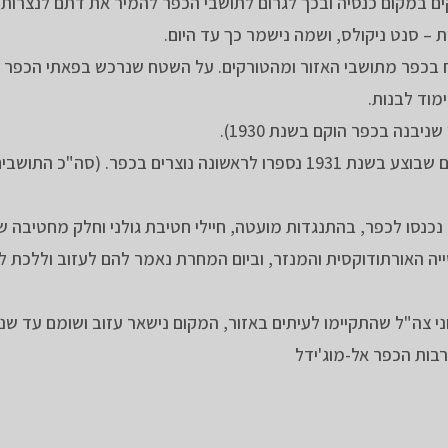
ים במקום כנסיה ובכך לגרום לתושבי הכפר להמיר את דתם לנצרות.
– סנט ניקולס, ושמה נישמר כך עד היום.
ימוד לבנות.
בנה בכפר הוקם בשנת 1930).
מכאן גדל בהדרגה מספר הנוצרים בכפר ובמפקד התושבים שבוצע בשנת 1931 נספרו לראשונה נוצרים בכפר. (
 1948 ,בזמן מבצע "דקל", נכנסו לכפר, בהתנגדות מועטה, חיילי חטיבת גולני וחלק מחטיב
ה האורתודוקסית והמנזר, וביום המחרת נאמר להם לעזוב וללכת לכי
"ל שהתקיימו לעיתים באזור, המקום נישאר עזוב ושומם עד שנת 952