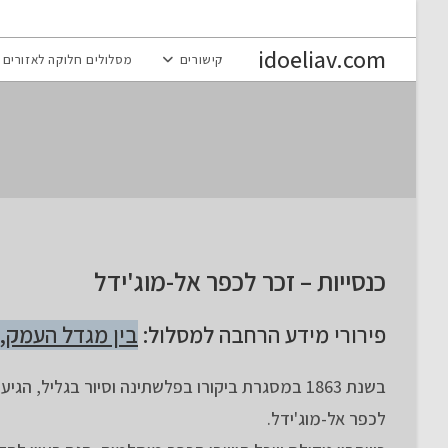
Ski
t
idoeliav.com
קישורים
מסלולים חלוקה לאזורים
conten
כנסייות – זכר לכפר אל-מוג'ידל
פירורי מידע הרחבה למסלול:
בין מגדל העמק, 
בשנת 1863 במסגרת ביקורו בפלשתינה וסיור בגליל
לכפר אל-מוג'ידל.