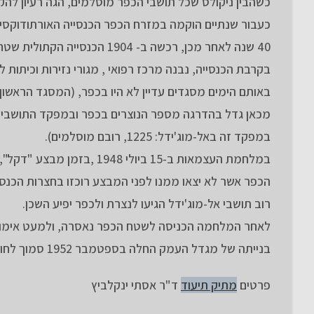
כשהבין ניקולס שכל תושבי הכפר מוסלמים, הגה רעיון להק
כעבור שנתיים הוקמה במזרח הכפר הכנסייה האורתודוקסית 
בקרבת הכנסייה, נבנה מרכז רפואי , מגורי נזירות וכיתות ל
באותם הימים מסגדים עדיין לא היו בכפר, (המסגד הראשון שני
במפקד זה באל-מוג'ידל: 1225, רובם מוסלמים).
במלחמת העצמאות ב-15 ביולי
הכפר אשר לא יצאו ממנו לפני המבצע רוכזו בחצרות הכנסיי
רוב תושבי אל-מוג'ידל הגיעו לנצרת ולכפר יפיע השכן.
לאחר המלחמה הכניסה לשטח הכפר נאסרה, ולמעט אימוני צה
בנייתה של מגדל העמק החלה בספטמבר 1952 סמוך לחורבות הכפר אל-מוג'ידל
פרטים
מתיק תיעוד
ד"ר אסתי ינקלביץ