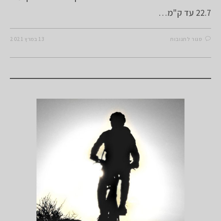
22.7 עד ק"מ…
על
סגור לתגובות
13 במרץ 2021
אלמוג,
סינגל
החווארים
וקאסר
אל
יהוד