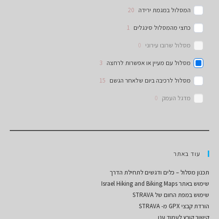
המסלול במגמת ירידה
20
כחצי מהמסלול סינגלים
1
מסלול שרובו עירוני
0
מסלול עם מעיין או אפשרות לרחצה
3
מסלול לרכיבה ביום שלאחר הגשם
15
מדגל העמק
0
עוד באתר
תכנון מסלול – כלים ודגשים לתחילת הדרך
שימוש באתר Israel Hiking and Biking Maps
שימוש במפת החום של STRAVA
הורדת קבצי GPX מ- STRAVA
קישור קובץ לעמוד ענן