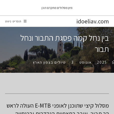
Ski
מיון מסלולים מתקדם
תוכן
t
conten
idoeliav.com
תפריט ניווט
בין נחל קמה פסגת התבור ונחל
תבור
>
2025
>
אוגוסט
>
3
>
טיולים בצפון הארץ
מסלול קיצי שתוכנן לאופני E-MTB העולה לראש
הר תבור, עובר בתצפיות הנהדרות ובכנסייה