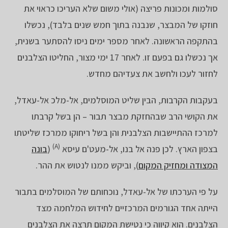
סולמות ומכונות פריצה (אולי משום שלא העריכו כראוי את
חוזקו של המבצר, שנבנה בתוך חמש שנים בלבד), נכשלו
בהתקפה הראשונה. לאחר מספר ימים ניסו להסתער בשנית,
אך נכשלו גם בפעם זו. לאחר 17 ימי מצור, החליטו הצלבנים
לחזור לעכו ולחשב את צעדיהם מחדש.
בעקבות הקרבות, הבין שליט המוסלמים, אל-מלכ אל-עאדל,
את הקושי הרב שבהחזקת מבצר תבור – הן בשל קרבתו
למרכז ההתיישבות הצלבנית והן בשל ריחוקו ממרכז שליטתו
(A)
בצפון הארץ. לכן פנה אל בנו, אל-מעט'ם עיסא
(
בונה
המצודה ומחזיק המקום
), וביקש ממנו לנטוש את ההר.
על פי הערכתו של אל-עאדל, נוכחותם של המוסלמים בתבור
הייתה אחד הגורמים המרכזיים לחידוש המלחמה מצד
הצלבנים. הוא קיווה כי נטישת המקום תרצה את הצלבנים