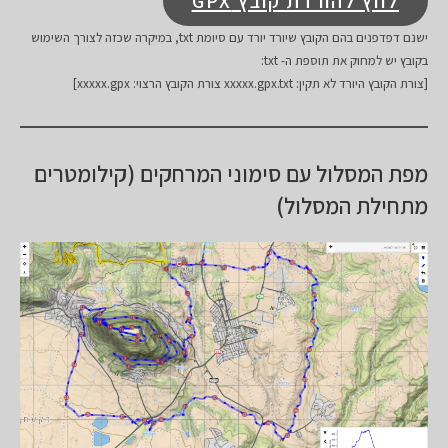
לחץ להורדת קובץ GPX
ישנם דפדפנים בהם הקובץ שיורד יורד עם סיומת txt, במיקרה שכזה לצורך השימוש
בקובץ יש למחוק את תוספת ה- txt:
[צורת הקובץ היורד לא תקין: xxxxx.gpx.txt צורת הקובץ הרצוי: xxxxx.gpx]
מפת המסלול עם סימוני המרחקים (קילומטרים
מתחילת המסלול)