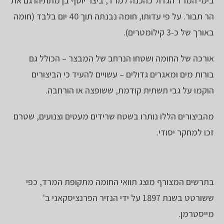
בימי המרד הגדול כהכנה למרד, ביצר יוסף בן מתתיהו גם את
הר תבור. על פי עדותו, חומה נבנתה תוך 40 יום בלבד (חומה
באורך של כ-3 קילומטרים).
אורכה של החומה ושטחו הנרחב של המבצר – הכולל גם
בורות מים ומאגרים גדולים – עשויים להעיד כי הביצורים
הוקמו על גבי תשתית קודמת, ששופצה או הורחבה.
מהביצורים הללו נותרו בשטח שרידים מעטים וצנועים, שטרם
זכו למחקר יסודי.
בתרשים המצורף מוצג תוואי החומה מתקופת המרד, כפי
ששורטט בשנת 1897 על ידי הנזיר הפרנציסקאני ב'
מייסטרמן.