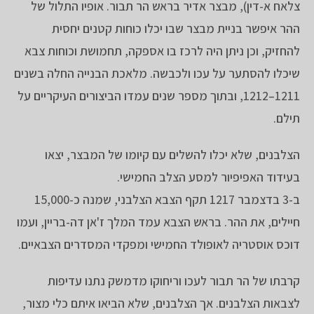
צלאח א-דין), מבצר אדיר בראש הר תבור. אופיו התלול של
ההר איפשר בניית מבצר שבו יכלו כוחות קטנים יחסית
להחזיק, וכן ניתן היה לרכז בו אספקה, תחמושת וכוחות צבא
שיכלו להסתער על עכו ולכבשה. מלאכת הבנייה החלה בשנים
1211–1212, ובתוך מספר שנים עמדו הביצורים העיקריים על
תילם.
הצלבנים, שלא יכלו להשלים עם קיומו של המבצר, יצאו
בעידוד האפיפיור למסע הצלב החמישי.
ב-3 בדצמבר 1217 תקף הצבא הצלבני, שמנה כ-15,000
חיילים, את ההר. בראש הצבא עמד המלך ז'אן דה-בריין, ועמו
דוכס אוסטריה לאופולד החמישי ומפקדי המסדרים הצבאיים.
קרבתו של הר תבור לעכו וריחוקו מדמשק נתנו עדיפות
לצבאות הצלבנים. אך הצלבנים, שלא הביאו איתם כלי מצור,