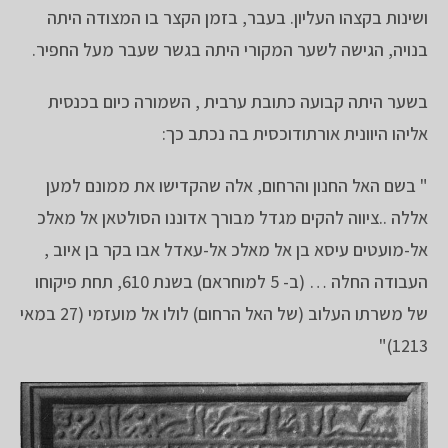
ושינות בקצהו העליון. בעבר, בזמן הקצר בו המצודה היתה
בנויה, הגישה לשער המקורי היתה בגשר שעבר מעל החפיר.
בשער היתה קבועה כתובת ערבית , השמורה כיום בכנסית
אליהו היוונית אורתודוכסית בה נכתב כך:
" בשם האל החנון והרחום, אלה שהקדישו את ממונם למען
אללה ..ציווה להקים מגדל מבורך אדוננו הסולטאן אל מאלכ
אל-מועטים עיסא בן אל מאלכ אל-עאדל אבו בקר בן איוב ,
העבודה החלה … (ב- 5 למוחראם) בשנת 610, תחת פיקוחו
של משרתו העלוב (של האל הרחום) לולו אל מועזמי (27 במאי
1213)"