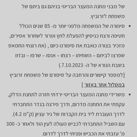
של מבני מחנה המעצר הבריטי בניהם גם ביתם של
משפחת לזרוביץ.
סיפורה של המשפחה מלפני יותר מ- 85 שנים הכולל
חטיפה ורצח כניסיון להפעלת לחץ וטרור לשחרור אסירים,
מזכיר בצורה כואבת את סיפורנו כיום , (את רוצחי החמאס
שפרצו לביתם – השחיתו – רצחו – אנסו – שרפו – ובזזו
בשבת הנורא של ה- 7.10.2023.)
[למספר קישורים והרחבה על סיפורם של משפחת זרוביץ
במסלול אחר באזור
]
משרידי מחנה המעצר הבריטי ירדתי חזרה לתחנת הדלק,
עקפתי את התחנה מדרום, ודרך פירצה בגדר התחברתי
לדרך העוברת ליד בית הקברות של ניר עציון (ק"מ 4.2).
עם השביל התחברתי לכביש העולה לעין הוד ולאחר כ- 300
מ' עזבתי את הכביש ופניתי לדרך לדרום.