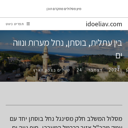
Ski
מיון מסלולים מתקדם
תוכן
t
conten
idoeliav.com
תפריט ניווט
בין עתלית, בוסתן, נחל מערות ונווה
ים
>
2024
>
דצמבר
>
24
>
טיולים בצפון הארץ
מסלול המשלב חלק מסינגל נחל בוסתן יחד עם
עמק מהר"ל אזור הכרמל המערבי, חוף נווה ים