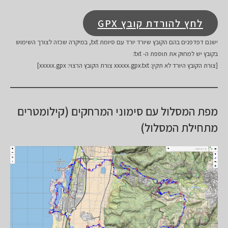
לחץ להורדת קובץ GPX
ישנם דפדפנים בהם הקובץ שיורד יורד עם סיומת txt, במיקרה שכזה לצורך השימוש
בקובץ יש למחוק את תוספת ה- txt:
[צורת הקובץ היורד לא תקין: xxxxx.gpx.txt צורת הקובץ הרצוי: xxxxx.gpx]
מפת המסלול עם סימוני המרחקים (קילומטרים
מתחילת המסלול)