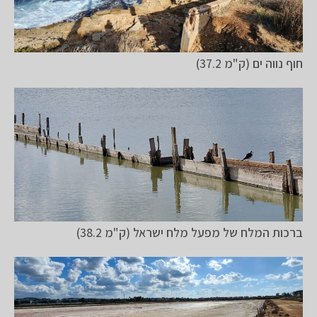
חוף נווה ים (ק"מ 37.2)
ברכות המלח של מפעל מלח ישראל (ק"מ 38.2)