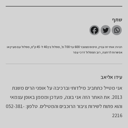
שתף
תגיות
:
אותי זה עניין
,
טיפוס מצטבר 600 עד 700 מ'
,
מסלול בין 40 ל- 45 ק"מ
,
מסלול עם מעיין או
אפשרות לרחצה
,
רוב המסלול דרכי עפר
עידו אליאב
אני מטייל כתחביב מילדותי וברכיבה על אופני הרים משנת
2013. את האתר הזה אני בונה, מעדכן ומממן באופן עצמאי
והוא פתוח לשירות ציבור הרוכבים והמטילים. טלפון: 052-381-
2216