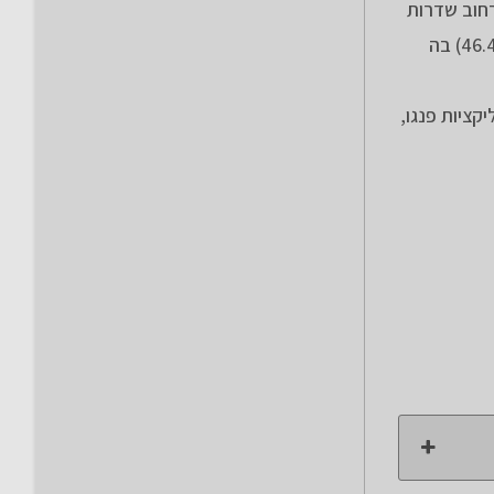
ח והמשכתי לצד רחוב שדרות
רחבעם זאבי. בק"מ 45.2 פניתי לרחוב כורש לצפון ודרך רחוב בן גוריון הגעתי לתחנת הרכבת הקלה תחנת הקוממיות (ק"מ 46.4) בה
ציות פנגו,