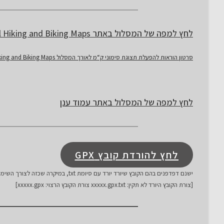
לחץ למפה של המסלול באתר Israel Hiking and Biking Maps
סרטון הוראות להפעלת תצוגת סימוני ק“מ לאורך המסלול Israel Hiking and Biking Maps
לחץ למפה של המסלול באתר עמוד ענן
לחץ להורדת קובץ GPX
ישנם דפדפנים בהם הקובץ שיורד יורד עם סיומת txt, במיקרה שכזה לצורך השימוש בקובץ יש למחוק את תוספת ה- txt:
[צורת הקובץ היורד לא תקין: xxxxx.gpx.txt צורת הקובץ הרצוי: xxxxx.gpx]