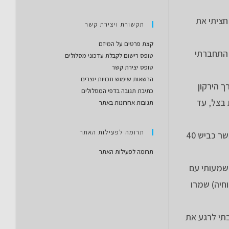
 לשביל אופניים הסלול. בק"מ 2.9 פניתי לצפון חציתי את
תקשורת ויצירת קשר
קצת פרטים על המיזם
ועם השביל התחברתי
טופס רישום לקבלת עדכוני מסלולים
טופס יצירת קשר
הרשאות שימוש וזכויות יוצרים
. כאן לאורך הירקון
כתיבת תגובה בדפי המסלולים
 בצל, עד
תגובות אחרונות באתר
תרומה לפעילות האתר
חציתי בק"מ 5.9 את הנחל לצידו המזרחי על הגשר שבמקום והמשכתי עם השביל בין מנהרות הקנים. בק"מ 9 עברתי תחת גשר כביש 40
תרומה לפעילות האתר
 סכסוך משמעותי עם
חיה) שמרו
י בגשר אירי בק"מ 11.3 (מכאן ועד לים מי הנחל מזוהמים ואסורים לרחצה), בק"מ 14.9 עזבתי לרגע את