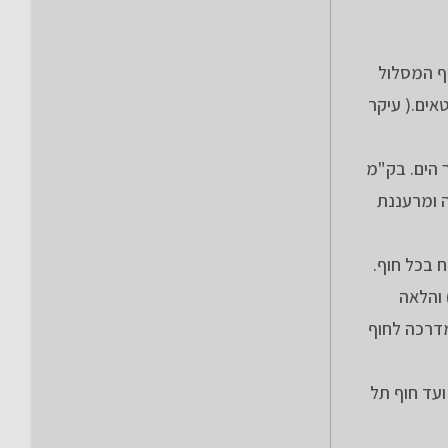
 בק"מ 21.7 ומכאן הרכיבה עד סוף המסלול
אים.( עיקר
ך הים. בק"מ
 נחמדה ומרעננת
 האופניים הנמשך לאורך הים המשכתי ליפו, עברתי בנמל יפו (ק"מ 37), המשכתי לצד פארק "מדרון יפו" (ק"מ 38) והלאה
י לצד הכביש והמדרכה לחוף
הטיילת נצמדת לחוף. מכאן ועד חוף תל