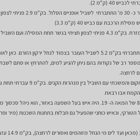
 40 (ק"מ 2).
כאן לצד הכביש עברתי קטע קצר של עבודות בינוי ולאחר כ- 30 מ' התחברתי
 הרכבת עם כביש 40 (ק"מ 3.3)
עברתי תחת גשר הרכבת ובמקביל למסילה המשכתי למזרח. בק"מ 4.3 פניתי לצפון חציתי בגשר תחת המסילה 
את הכביש עזבתי בק"מ 5, פניתי לשביל הצר למזרח והתחברתי בק"מ 5.2 לשביל העובר בצמוד לנחל ירקון הזורם
מספר רב של נקודות בהם ניתן להגיע למים, להתרחץ או סתם לשבת
שהיה בעל המקום בשנות ה-80 של המאה ה- 19. היה איש בעל השפעה באזור, הוא ניהל
 הטורקי, וכאיש כוחני שהפעיל גם חבלות בתחנות השכנות (מיר ופרו
את נחל קנה הזורם שפכים חצית