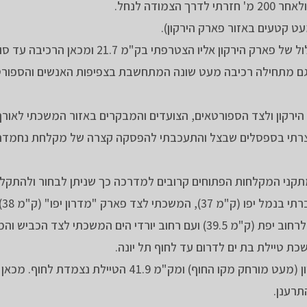
דה לנחל.
ט קטעים באזור פארק הירקון).
מאזור ק"מ 21 מצפון לשביל העפר, מתחיל השביל הסלול של פארק הירקון אליו הצטרפתי
ן גם מתחילה רכיבה מעט שונה המתחשבת בצפיפות האנשים והספורט
 לשפך הירקון ולצד הספורטאים, הצועדים והמבקרים באזור המשכתי לאור
ברתי בנמל תל אביב, ובחוף מציצים בק"מ 31.6 עצרתי בספסלים שבצל והתעכבתי להפסקה קצרה של מקלחת
עם שביל
למרכז פרס לשלום (ק"מ 38.9), כאן עליתי לצד הכביש לרחוב יפת (ק"מ 39.5) ועם רחוב יורדי הים המשכת
לאורך טיילת בת ים המשכתי במקביל ולצד רחוב בן גוריון (מעט מורחק מקו החוף) ומק"מ 41.9 