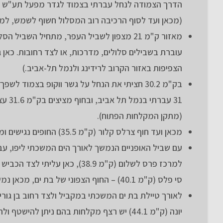
הדרך הצמודה לנחל עברתי בצמוד לגדר מפעל תע"ש ולאחר 200 מ' חזרתי לדרך הצמו
(מכאן ועד לסוף הרכיבה רוב המסלול חשוף לשמש, למע
עוברת בשבילים סלולים, מדרכות, או לצד רחובות. כא
הצפיפות באזור הקרוב לרידינג ולנמל תל-אביב.)
בק"מ 30.2 חציתי את הנחל על גשר ווקופ בצמוד
31 ע
(מתקן המקלחות הפתוח).
מכאן ועד חוף צרלס קלור (ק"מ 35.5) החופים נגישים ומתקני המקלחות הפתוחים קרובים למדרכה כך שניתן לבחור ולהתקלח בכל חוף.
סי פלס (ק"מ 40.1) – החוף הצפוני של בת ים, מכאן נמשכת טיילת בת ים לדרום עד לחוף תל יונה.
יונה (ק"מ 44.1) יש רצף מקלחות בהם ניתן להישטף ולהתרענן.