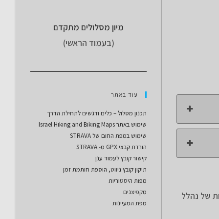
מיון מסלולים מתקדם
(בעמוד הראשי)
עוד באתר
תכנון מסלול – כלים ודגשים לתחילת הדרך
שימוש באתר Israel Hiking and Biking Maps
שימוש במפת החום של STRAVA
הורדת קבצי GPX מ- STRAVA
קישור קובץ לעמוד ענן
תיקון קובץ ניווט, הוספת חותמת זמן
מפות היסטוריות
מקפיצנים
בר בבית הקברות של נהלל
מפת המעיינות