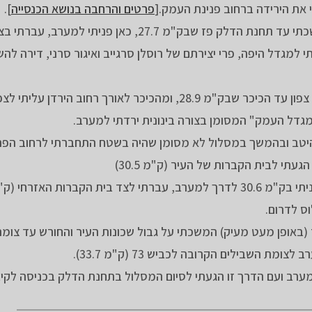
ת הירידה ברחוב פנינת העמק.[
פרטים והרחבה בנושא הכנסייה
].
לצד הרחובות שושנת העמקים ושדרות שאול עמור המשכתי עד תחנת הדלק פז שבק"מ 27.7, כ
גדל היפה, פרי יצירתם של רוסלן סרגייב ואיגור סרני, דירה להש
מהמגדל המשכתי בירידה על מדרכות היער בכיוון כללי צפון עד הכיכר שבק"מ 28.9, ומהכיכר לאורך רחוב
 היטב ובהמשך במסלול לא מסומן שהיה בשטח התחברתי לרחוב הפ
ס לדרום.
(באופן מעט מעיק) המשכתי על גבול שכונות העיר והחורש עד צומ
ממערב ועם הדרך זו הגעתי לסיום המסלול בתחנת הדלק בכניסה לקיב