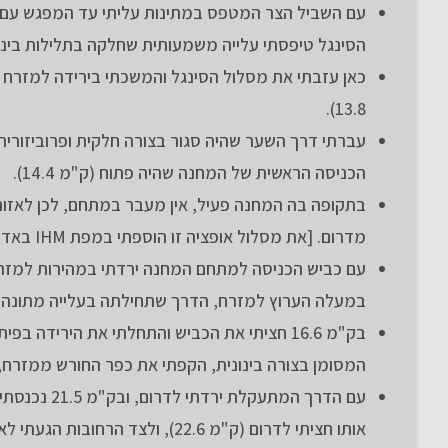
הסינגל טיפסתי עלייה משמעותית שחלקה בתלילות בינונית עד ק"מ 13.6, הסינגל באזור זה מע
כאן עזבתי את מסלול הסינגל והמשכתי בירידה למזרח
13.8).
עברתי דרך השער שהיה סגור בצורה חלקית ופרוביזורית
הכניסה הראשית של המחנה שהיה פתוח (ק"מ 14.4).
בתקופה בה המחנה פעיל, אין מעבר במתחם, לכן לאזור
מדרום. [את מסלול אופציה זו הוספתי במפת IHM באדום]
עם כביש הכניסה למתחם המחנה ירדתי במהירות למזר
במעלה הערוץ למזרח, הדרך שתחילתה בעלייה מתונה מאוד
בק"מ 16.6 חציתי את הכביש והתחלתי את הירידה 
המסומן בצורה בינונית, הקפתי את כפר החורש ממזרח, מדרום, וממערב, ובק"מ 20 עזבתי
עם הדרך המת