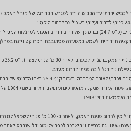
ב הגעתי למרגלות
המגדל ה
חל בשנת 1979 תוכנן להיות אטרקציה תיירותית ולשמש כמסעדה מסתובבת. הפרויקט ניזנח ב
מהמגדל חזרתי לרחוב 
לטיילת נוף הגליל בה פניתי לדרום מערב.
עם שביל הרחוב המשכתי לרחוב שדרות הבנים, פניתי ימינה וירדתי לאורך המדרכה. באזור
הבנים 110) ממוקם מנזר "המלאך 
צמאות ביולי 1948
עם רחוב שדרות הבנים ירדתי לכיכר שבק"מ 26.1 , פניתי לימין לרחוב פנינת העמק, ולאחר כ- 0
למערב, כאן עצרתי ליד כנסיית סנט ניקולס שראשיתה בשנת 1865. גם כנסייה זו היא זכר לכפר אל-מוג'ידל שנהרס