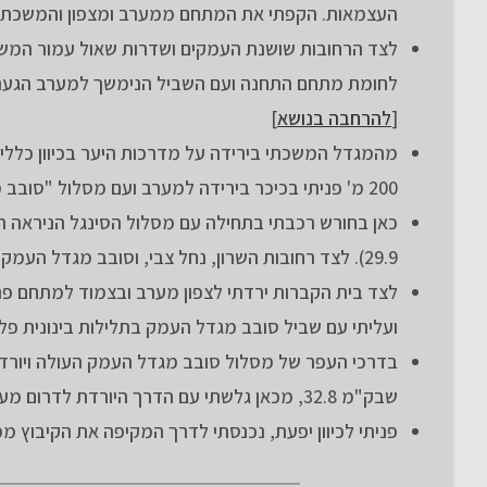
העצמאות. הקפתי את המתחם ממערב ומצפון והמשכתי א
לחומת מתחם התחנה ועם השביל הנימשך למערב הגעתי למ
[
להרחבה בנושא
]
200 מ' פניתי בכיכר בירידה למערב ועם מסלול "סובב מגדל העמק" המסומן בצורה בינונית ירדתי למערב.
כאן בחורש רכבתי בתחילה עם מסלול הסינגל הניראה
29.9). לצד רחובות השרון, נחל צבי, וסובב מגדל העמק הגעתי לבית הקברות של העיר (ק"מ 30.5)
ועליתי עם שביל סובב מגדל העמק בתלילות בינונית פלו
בדרכי העפר של מסלול סובב מגדל העמק העולה ויורד 
שבק"מ 32.8, מכאן גלשתי עם הדרך היורדת לדרום מערב לצומת השבילים הקרובה לכביש 73 (ק"מ 33.7).
פניתי לכיוון יפעת, נכנסתי לדרך המקיפה את הקיבוץ 