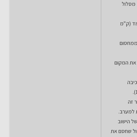
 לצפון. על מסלול
מד (ק"מ
 ממחסום
 את המקום
יבה
ר זה
אשי של הישוב
פתי ריכוז אשפת בנייה גדול שחסם את