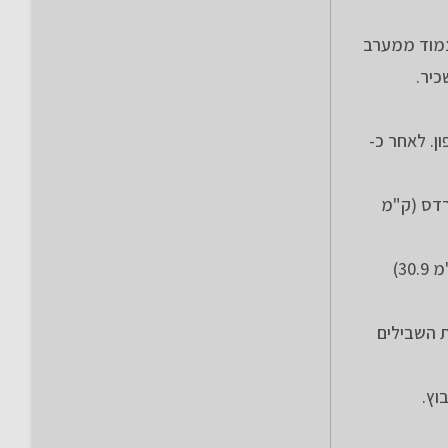
אן פניתי למערב, עברתי בצמוד ממערב
כיר.
 הירדן עליתי לצפון. לאחר כ-
רדס (ק"מ
לצד בית הקברות ירדתי לצפון מערב ובצמוד למתחם פניתי בק"מ 30.6 לדרך למערב, עברתי לצד בית הקברות האזרחי (ק"מ 30.9)
ת השבילים
וץ.