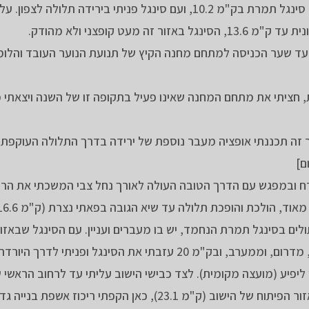
עם השביל הצר המטפס במתינות עליתי עד המפגש עם סינגל תמרת בק"מ 10.2, ועם סינגל פניתי בירידה תלולה
ט קופצני ולא מהודק.
 עד שער הכניסה למתחם מחנה הקיץ של תנועת הנוער העובד והלו
, חציתי את מתחם המחנה שאינו פעיל בתקופה זו של השנה ויצאתי
 זה תכננתי אופציה מעבר נוספת של ירידה בדרך התלולה העוקפת
ח ובמפגש עם הדרך הטובה העולה לאורך נחל צבי המשכתי את הרכ
, הולכת והופכת תלולה עד שיא הגובה בפאתי נצרת (ק"מ 16.6).
בפיתולים בסינגל תמרת הנחמד, יש בו מעברים ועניין. עם הסינגל שבאזו
 את הסינגל ופניתי לדרך היורדת למערב.
עקלת ירדתי לדרום, ובק"מ 21.5 נכנסתי ליפיע (מועצה מקומית). לצד כבישי הישוב עליתי עד לרחוב הר
אותו חציתי לדרום (ק"מ 22.6), ולצד הרחובות הגעתי לאזור הפיתוח של הישוב (ק"מ 23.1), כאן הק