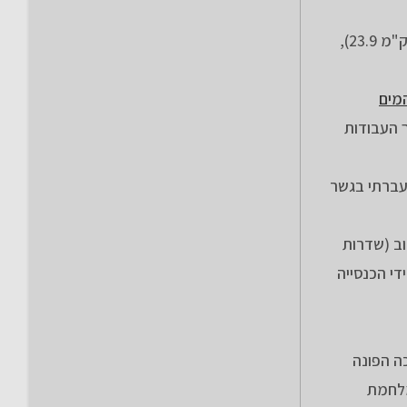
בק"מ 23.4 חציתי את הכביש 7756 ועם הדרך המקבילה לכביש ירדתי עד הכביש היורד למגרש הכדורגל של מגדל העמק (ק"מ 23.9),
מים
מהלך העבודות
היסמין פניתי ימינה וירדתי לרחוב נוף העמק בו פניתי למערב, לאחר 30 מ' פניתי לצפון (ק"מ 25.2), עברתי בגשר
 ק"מ 25.9 בצדו הדרומי של הרחוב (שדרות
גבריאל" המוקף חומה. שטח המנזר שניקנה מהטורקים ומתושבי האזור בשנת 1904 על ידי הכנסייה
10 מ' פניתי לשמאל למדרכה הפונה
 לאחר מלחמת