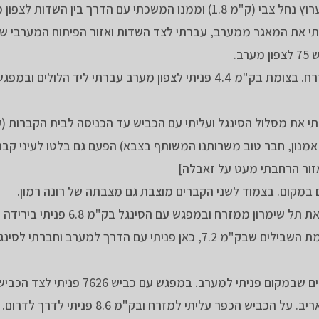
עם הדרך ירדתי לצפון, ליד הלולים חציתי על הגשר את ערוץ נחל צבי (ק"מ 1.8) וממנו המשכתי עם הדרך בין השדות
(ק"מ 2.7) פניתי לצפון, הקפתי את המאגר ממערב, עברתי לצד השדות ואזור הפיתוח המערב
חציתי את הכביש 75 בזהירות ועם הדרך עליתי לצפון מזרח. בצומת בק"מ 4.4 פניתי לצפון מערב עברתי לי
אמנון, חבר טוב משרותנו המשותף בצבא) הפעם גם בלטו לעיני קבר
ור הרחבתי מעט על זאבלה]
 במקום. בצמוד לשני הקברים מוצבת גם מצבתה של רונה רמון.
מבית הקברות המשכתי עם הדרך לצפון מערב, הקפתי את תל שימרון ממזרח
בסינגל. בחיבור של מספר דרכים וסינגלים עליתי עד צומת השבילים שבק"מ 7.2, כאן פניתי עם הדרך למערב
עם סינגל תימרת המשכתי עד ק"מ 7.7, ובצומת השבילים שבמקום פניתי למערב. במפגש עם כ