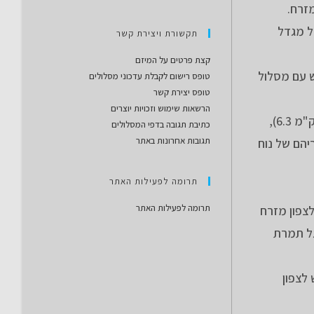
 לצפון מזרח.
י של מגדל
תקשורת ויצירת קשר
קצת פרטים על המיזם
ד הלולים ובמפגש עם מסלול
טופס רישום לקבלת עדכוני מסלולים
טופס יצירת קשר
הרשאות שימוש וזכויות יוצרים
במפגש עם כביש בית הקברות של נהלל (ק"מ 6.1) עזבתי את מסלול הסינגל ועליתי עם הכביש עד הכניסה לבית הקברות (ק"מ 6.3),
כתיבת תגובה בדפי המסלולים
תגובות אחרונות באתר
יהם של נוח
תרומה לפעילות האתר
תרומה לפעילות האתר
 ובמפגש עם הסינגל בק"מ 6.8 פניתי בירידה לצפון מזרח
 וחברתי לסינגל תמרת
ביש 7626 פניתי לצד הכביש לצפון