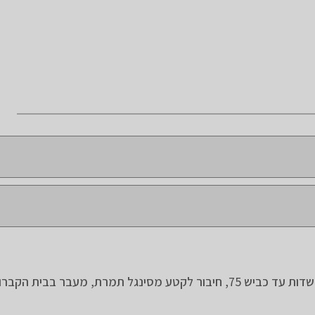
מעבר בקבר הרומי החבוי בין בתי קיבוץ יפעת, רכיבה בין השדות עד כביש 75, חיבור לקטע מסינגל תמרת, מע