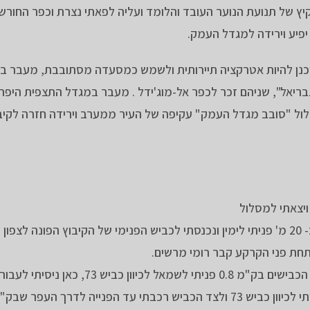
ץ של תנועת הנוער העובד והלומד ועליה לפאתי נצרת וכפר החורש.
פיע וירידה למגדל העמק.
נן להיות אטרקציה תיירותית ולשמש כמסעדה מסתובבת, מעבר בש
גבריאל", שניהם זכר לכפר אל-מוג'ידל . מעבר במגדל התצפית היפה
מסלול "סובב מגדל העמק" עקיפה של העיר ממערב וירידה חזרה לקיב
ויצאתי למסלול
מתחנת הדלק פניתי למזרח לכיוון שער הקיבוץ ולאחר כ- 20 מ' פניתי לימין ונכנסתי לכביש הפנימי של הקיבוץ הפו
מהקבר המשכתי עם כביש הקיבוץ לצפון מערב ובצומת הכבישים בק"מ 0.8 פניתי לשמאל לכי