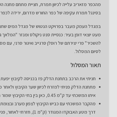
מהכפר מזאריב עלייה לכיוון תמרת, חציית מתחם מחנה הקי
בסינגל תמרת עקיפה של כפר החורש מדרום, ירידה לכפר י
במגדל העמק מעבר בפרויקט הנטוש של מגדל המים שתוכ
מעט יוצאי דופן בעיר: כנסיית סנט ניקולס ומנזר "המלאך 
להשכיר" פרי יצירתם של רוסלן סרגייב ואיגור סרני, עם 
לסיום המסלול.
תאור המסלול
חניתי את הרכב בתחנת הדלק פז בכניסה לקיבוץ יפעת 
איתו המשכתי עד ק"מ 0.45, כאן בין בתי הקיבוץ שמור תחת פני הקרקע קבר רומי מרשים.
דרך מטע האבוקדו המגודר (ק"מ 1), חזרתי לאחור, פניתי לכיוון כביש 73 ולצד הכביש רכבתי עד הפנייה לדרך העפר שבק"מ 1.4.