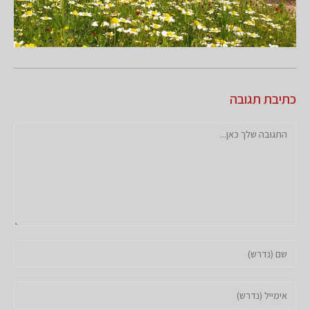
כתיבת תגובה
להגיב
הזן
את
השם
הזן
שלך
את