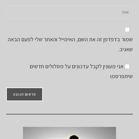
או
כתובת
הזן
שם
דואר
את
משתמש
האלקטרוני
כתובת
כדי
שלך
אתר
להגיב
כדי
שמור בדפדפן זה את השם, האימייל והאתר שלי לפעם הבאה
האינטרנט
להגיב
שלך
שאגיב.
(אופציונלי)
אני מעונין לקבל עדכונים על מסלולים חדשים
שיתפרסמו