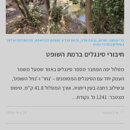
הרי מנשה, חורשן, גבעת עדה, ורמת הנדיב (מצפון לכביש 65, מדרום לכביש 67)
/
טיולים במרכז הארץ
חיבורי סינגלים ברמת השופט
מסלול יפה המחבר מספר סינגלים באזור שמעל משמר
העמק יחד עם הסינגלים המסומנים – 'גחר' ו-'נחל השופט',
ובשילוב רחצה בעין ריחניה. אורך המסלול 41.8 ק"מ. טיפוס
מצטבר: 1241 מ'. נקודת…
יש 2 תגובות
20 ביולי 2026