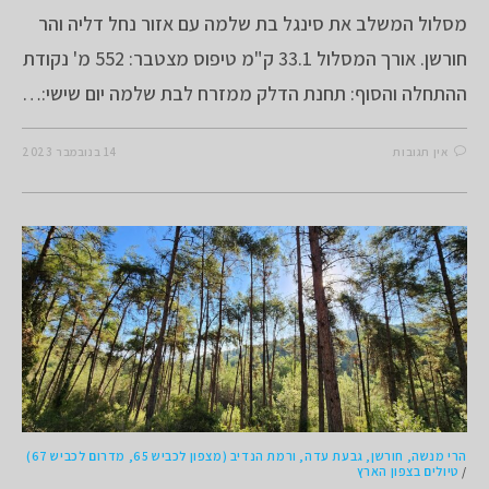
מסלול המשלב את סינגל בת שלמה עם אזור נחל דליה והר
חורשן. אורך המסלול 33.1 ק"מ טיפוס מצטבר: 552 מ' נקודת
ההתחלה והסוף: תחנת הדלק ממזרח לבת שלמה יום שישי:…
אין תגובות
14 בנובמבר 2023
הרי מנשה, חורשן, גבעת עדה, ורמת הנדיב (מצפון לכביש 65, מדרום לכביש 67)
/
טיולים בצפון הארץ