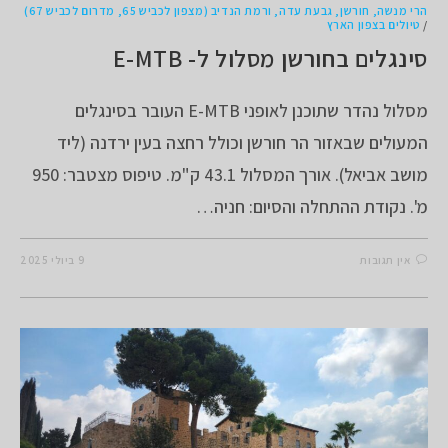
הרי מנשה, חורשן, גבעת עדה, ורמת הנדיב (מצפון לכביש 65, מדרום לכביש 67)
/
טיולים בצפון הארץ
סינגלים בחורשן מסלול ל- E-MTB
מסלול נהדר שתוכנן לאופני E-MTB העובר בסינגלים
המעולים שבאזור הר חורשן וכולל רחצה בעין ירדנה (ליד
מושב אביאל). אורך המסלול 43.1 ק"מ. טיפוס מצטבר: 950
מ'. נקודת ההתחלה והסיום: חניה…
אין תגובות
9 ביולי 2025