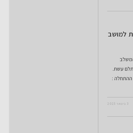
שת למושב
המשלב
 תלם עשת.
מצטבר: 398 מ' נקודת ההתחלה :
3 בינואר 2025