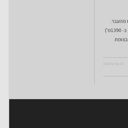
 מהעבר.
אורך המסלול 45.6 ק"מ טיפוס מצטבר: 633 מ' (ירידות כ- 1390מ')
בצומת
25 במרץ 2024