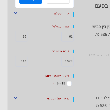
– בפעם
אזור המסלול
 בין כביש
אורך מסלול
90 ועד גבי שיש אורך המסלול 35.5 ק"מ. טיפוס מצטבר: 686 מ'.
גובה מצטבר
רואר 2025
בוצע באופני E-Bike
4
E-MTB
ף להר רכב
בחירת סוג המסלול
ויורד בנחל חלק אורך המסלול 46.5 ק"מ. טיפוס מצטבר: 586 מ'.