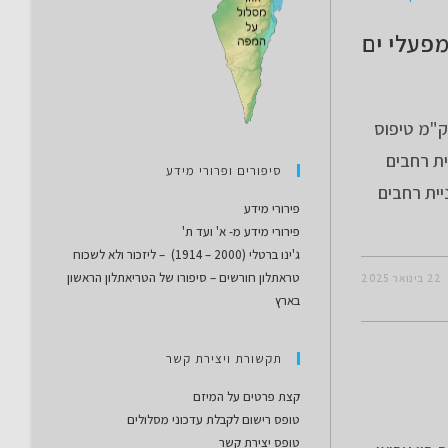
מפעלי ים
ול מדברי בדרום מדבר יהודה אורך המסלול: 35.8 ק"מ טיפוס
חלה: חניית רחבים
סיפורים ופרורי מידע
יית רחבים
פירורי מידע
פירורי מידע מ- א' ועד ת'
ג'ינו ברטלי (2000 – 1914) – ליזכור ולא לשכוח
טראתלון חורשים – סיפורו של הטריאתלון הראשון
22 בינואר 2025
בארץ
תקשורת ויצירת קשר
קצת פרטים על המיזם
טופס רישום לקבלת עדכוני מסלולים
טופס יצירת קשר