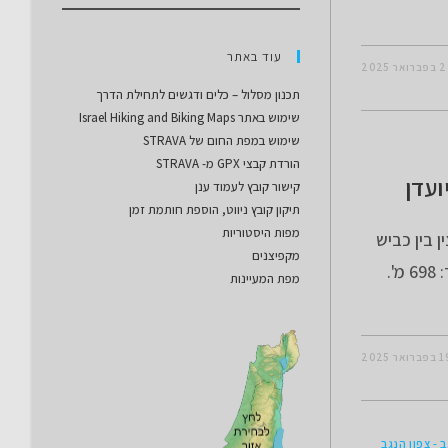
עוד באתר
רואר 2025
תכנון מסלול – כלים ודגשים לתחילת הדרך
שימוש באתר Israel Hiking and Biking Maps
שימוש במפת החום של STRAVA
הורדת קבצי GPX מ- STRAVA
ועדן
קישור קובץ לעמוד ענן
תיקון קובץ ניווט, הוספת חותמת זמן
מפות היסטוריות
 בין כביש
מקפיצנים
90 ועד גבי שיש אורך המסלול 35.8 ק"מ. טיפוס מצטבר: 698 מ'.
מפת המעיינות
ברואר 2025
 - צפון הנגב