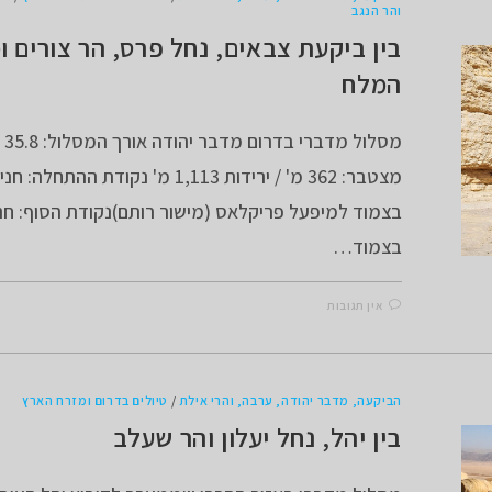
והר הנגב
בין ביקעת צבאים, נחל פרס, הר צורים ו
המלח
מסל
מצטבר: 362 מ' / ירידות 1,113 מ' נקודת ההת
בצמוד למיפעל פריקלאס (מישור רותם)נקודת הסוף: חנ
בצמוד…
אין תגובות
הביקעה, מדבר יהודה, ערבה, והרי אילת
/
טיולים בדרום ומזרח הארץ
בין יהל, נחל יעלון והר שעלב