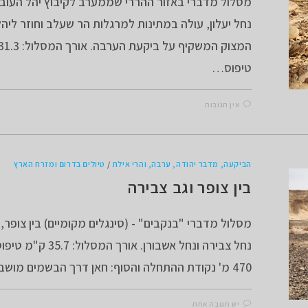
מסלול מדברי באזור ההררי שממערב לקיבוץ יהל העובר 
נחל יעלון, עולה במתינות למרגלות הר שעלב וחוזר ליה
טיפוס…
אין תגובות
הביקעה, מדבר יהודה, ערבה, והרי אילת
/
טיולים בדרום ומזרח הארץ
בין צופר וגב צבירה
מסלול מדברי "בנקבים" - (סינגלים מקומיים) בין צופר,
נחל צבירה ונחל אשבורן. אורך המ
470 מ' נקודת ההתחלה והסוף: חאן דרך הבשמים מושב צופריום…
יש תגובה אחת