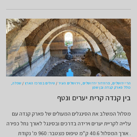
הרי ירושלים, פרוזדור יררושלים, וירושלים העיר
/
טיולים במרכז הארץ
/
שפלה,
כולל פארק קנדה ובן שמן
בין קנדה קרית יערים ונטף
מסלול המשלב את הסינגלים המעולים של פארק קנדה עם
עלייה לקריית יערים וירידה בדרכים ובסינגל לאורך נחל כפירה
. אורך המסלול 40.6 ק"מ טיפוס מצטבר: 960 מ' נקודת