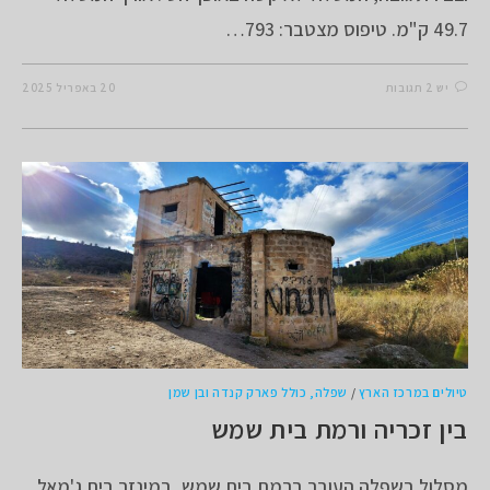
49.7 ק"מ. טיפוס מצטבר: 793…
יש 2 תגובות
20 באפריל 2025
טיולים במרכז הארץ
/
שפלה, כולל פארק קנדה ובן שמן
בין זכריה ורמת בית שמש
מסלול בשפלה העובר ברמת בית שמש, במינזר בית ג'מאל