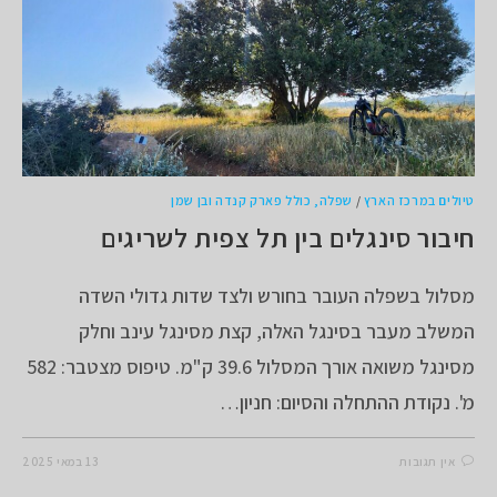
טיולים במרכז הארץ
/
שפלה, כולל פארק קנדה ובן שמן
חיבור סינגלים בין תל צפית לשריגים
מסלול בשפלה העובר בחורש ולצד שדות גדולי השדה
המשלב מעבר בסינגל האלה, קצת מסינגל עינב וחלק
מסינגל משואה אורך המסלול 39.6 ק"מ. טיפוס מצטבר: 582
מ'. נקודת ההתחלה והסיום: חניון…
אין תגובות
13 במאי 2025