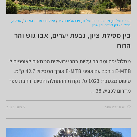
הרי ירושלים, פרוזדור יררושלים, וירושלים העיר
/
טיולים במרכז הארץ
/
שפלה,
כולל פארק קנדה ובן שמן
בין מסילת ציון, גבעת יערים, אבו גוש והר
הרוח
מסלול יפה ומרובה עליות בהרי ירושלים המתאים לאופניים ל-
E-MTB נירכב עם אופני E-MTB אורך המסלול 42.7 ק"מ.
טיפוס מצטבר: 1023 מ'. נקודת ההתחלה והסיום: רחבת עפר
מדרום לכביש 38…
יש תגובה אחת
5 ביוני 2025