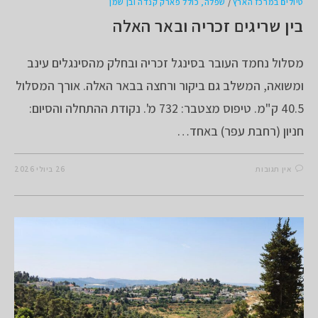
טיולים במרכז הארץ
/
שפלה, כולל פארק קנדה ובן שמן
בין שריגים זכריה ובאר האלה
מסלול נחמד העובר בסינגל זכריה ובחלק מהסינגלים עינב
ומשואה, המשלב גם ביקור ורחצה בבאר האלה. אורך המסלול
40.5 ק"מ. טיפוס מצטבר: 732 מ'. נקודת ההתחלה והסיום:
חניון (רחבת עפר) באחד…
אין תגובות
26 ביולי 2026