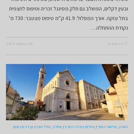
ובעין דקלים, המשלב גם חלק מסינגל זכריה וטיפוס לתצפית
בתל עזקה. אורך המסלול: 41.9 ק"מ טיפוס מצטבר: 730 מ'
נקודת ההתחלה…
אין תגובות
20 בנובמבר 2024
השרון, ומישור החוף
/
טיולים במרכז הארץ
/
שפלה, כולל פארק קנדה ובן שמן