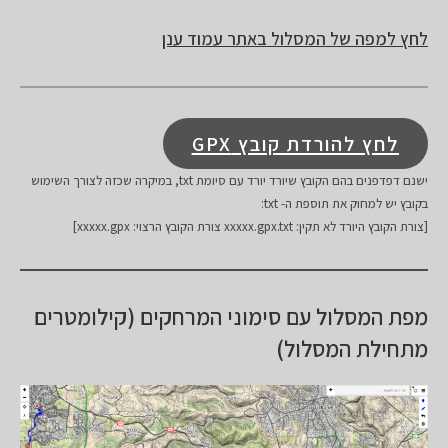
לחץ למפה של המסלול באתר עמוד ענן
לחץ להורדת קובץ GPX
ישנם דפדפנים בהם הקובץ שיורד יורד עם סיומת txt, במיקרה שכזה לצורך השימוש
בקובץ יש למחוק את תוספת ה- txt:
[צורת הקובץ היורד לא תקין: xxxxx.gpx.txt צורת הקובץ הרצוי: xxxxx.gpx]
מפת המסלול עם סימוני המרחקים (קילומטרים
מתחילת המסלול)