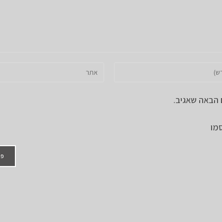
הזן
את
כתובת
 הבאה שאגיב.
אתר
האינטרנט
מו
שלך
(אופציונלי)