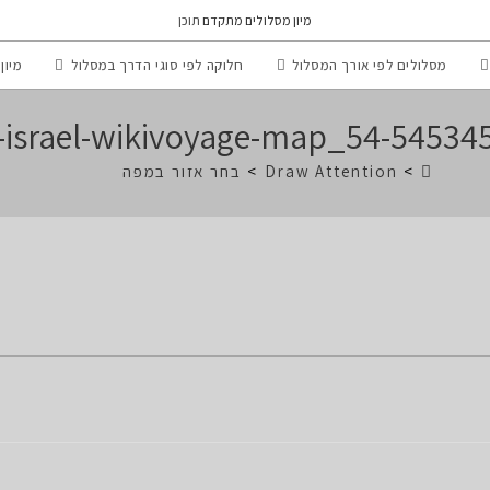
מיון מסלולים מתקדם
תוכן
מסלולים לפי אורך המסלול
חלוקה לפי סוגי הדרך במסלול
מיון
54-545345_israel-wikivoyage-ma
>
Draw Attention
>
בחר אזור במפה