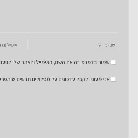
הזן
הזן
את
את
השם
כתובת
שמור בדפדפן זה את השם, האימייל והאתר שלי לפעם
שלך
דואר
או
האלקטרוני
אני מעונין לקבל עדכונים על מסלולים חדשים שיתפרס
שם
שלך
משתמש
כדי
כדי
להגיב
להגיב