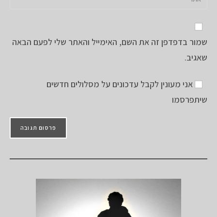
דואר
את
משתמש
האלקטרוני
כתובת
כדי
שלך
אתר
להגיב
כדי
שמור בדפדפן זה את השם, האימייל והאתר שלי לפעם הבאה
האינטרנט
להגיב
שלך
שאגיב.
(אופציונלי)
אני מעונין לקבל עדכונים על מסלולים חדשים
שיתפרסמו