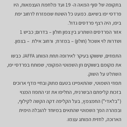
בתקופה של סוף המאה ה- 19 ועד מלחמת העצמאות, היו
פרדסי יפו בשיאם. כמעט כל השטח שממזרח לרחוב יפת
ביפו, היה רצף פרדסים גדול.
אזור הפרדסים השתרע בין צפון חולון – בדרום; כביש 1
ושדרות לוי אשכול (חולון) – במזרח; ורחוב אילת – בצפון.
התפוזים, ששווקו בעיקר לאירופה תחת המותג JAFFA כבשו
את מקומם בשווקים וזן השמוטי המקומי, שפותח בפרדסי יפו,
השתלט על השוק.
תפוזי השמוטי, שהתאפיינו בטעם מתוק ובחיי מדף ארוכים
בזכות קליפתם הבשרנית, החליפו את זני התפוז המצוי
("בלאדי") החמצמץ, בעל הקליפה דקה הקשה לקילוף,
ובמהרה הפך השמוטי שהתאים במיוחד להובלה הימית
הארוכה, לחזית המותג עצמו.