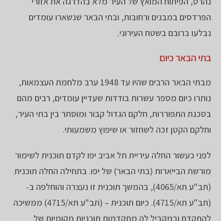
נהרס, הפיתוח המואץ של העיר מלא בהדרגה את אזורי
הפרדסים במבנים ורחובות, ובתי הבאר שנשארו עומדים
נבלעו ברובם בשטח העירוני.
בתי הבאר כיום
מבתי הבאר הרבים שהיו עד 1948 ערב מלחמת העצמאות,
נותרו כיום מספר עשרות בודדות שעדיין עומדים, רבים מהם
בסכנת התפוררות, חלקם הגדול קבור ומוסתר בין בתי העיר,
וחלקם הקטן זכה לשחזור או שיפוץ משמעותי.
לפני כעשור החלה עיריית תל אביב יפו לקדם תוכנית לשימור
מורשת הבייארות (בתי הבאר) של יפו. בתחילה החלה תוכנית
(תב"ע תא/4065), בהמשך תוכנית זו נעצרה והוחלפה ב-
(תב"ע תא/4715). כיום תוכנית – (תב"ע תא/4715) ממשיכה
להתקדם ובמקביל לה מתקדמות תוכניות מקומיות של