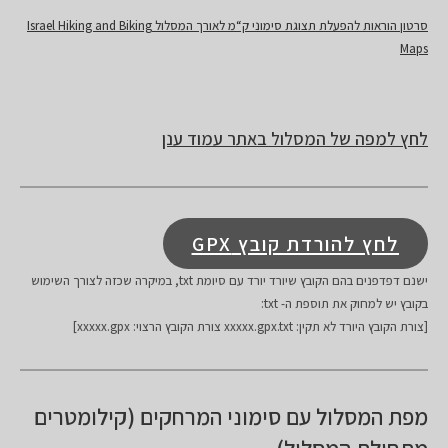
סרטון הוראות להפעלת תצוגת סימוני ק“מ לאורך המסלול Israel Hiking and Biking
Maps
לחץ למפה של המסלול באתר עמוד ענן
לחץ להורדת קובץ GPX
ישנם דפדפנים בהם הקובץ שיורד יורד עם סיומת txt, במיקרה שכזה לצורך השימוש
בקובץ יש למחוק את תוספת ה- txt:
[צורת הקובץ היורד לא תקין: xxxxx.gpx.txt צורת הקובץ הרצוי: xxxxx.gpx]
מפת המסלול עם סימוני המרחקים (קילומטרים