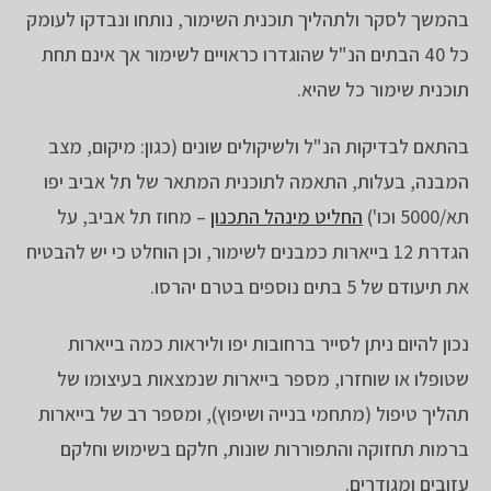
בהמשך לסקר ולתהליך תוכנית השימור, נותחו ונבדקו לעומק
כל 40 הבתים הנ"ל שהוגדרו כראויים לשימור אך אינם תחת
תוכנית שימור כל שהיא.
בהתאם לבדיקות הנ"ל ולשיקולים שונים (כגון: מיקום, מצב
המבנה, בעלות, התאמה לתוכנית המתאר של תל אביב יפו
תא/5000 וכו')
החליט מינהל התכנון
– מחוז תל אביב, על
הגדרת 12 בייארות כמבנים לשימור, וכן הוחלט כי יש להבטיח
את תיעודם של 5 בתים נוספים בטרם יהרסו.
נכון להיום ניתן לסייר ברחובות יפו וליראות כמה בייארות
שטופלו או שוחזרו, מספר בייארות שנמצאות בעיצומו של
תהליך טיפול (מתחמי בנייה ושיפוץ), ומספר רב של בייארות
ברמות תחזוקה והתפוררות שונות, חלקם בשימוש וחלקם
עזובים ומגודרים.