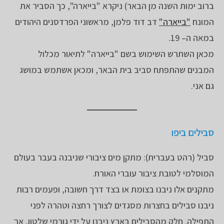
ברוב ימות השנה מן הבאר) ניקרא "בייארה", כך הסביר את
המונח
"בייארה"
דב דוד פלמן, מראשוני הפרדסנים היהודים
במאה ה– 19.
מכאן השתרש השימוש בשם "בייארה" לתיאור מכלול
המבנים שהתפתח סביב בית הבאר, ומכאן אשתמש במושג
גם אני.
סבילים ביפו
סביל (רהט בעברית): מתקן מים ציבורי שניבנה בעבר בעולם
המוסלמי לטובת ציבור עוברי האורח.
מתקנים אלו ניבנו בצומת או בצד דרך חשובה, ופעמים רבות
ניבנו סבילים בחצרות מסגדים לצורך רחצה וטהרה לפני
התפילה. חלק מהסבילים בארץ ניבנו על ידי גורמי שלטון, אך