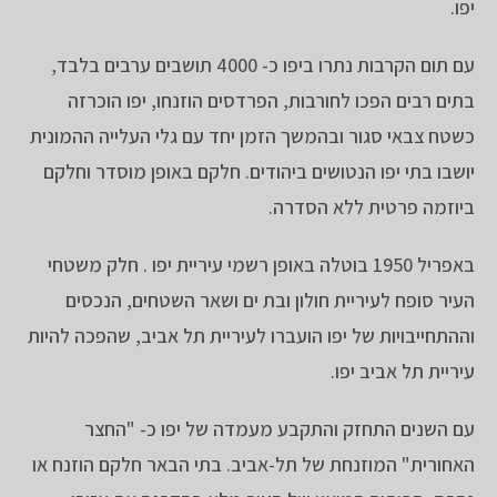
יפו.
עם תום הקרבות נתרו ביפו כ- 4000 תושבים ערבים בלבד,
בתים רבים הפכו לחורבות, הפרדסים הוזנחו, יפו הוכרזה
כשטח צבאי סגור ובהמשך הזמן יחד עם גלי העלייה ההמונית
יושבו בתי יפו הנטושים ביהודים. חלקם באופן מוסדר וחלקם
ביוזמה פרטית ללא הסדרה.
באפריל 1950 בוטלה באופן רשמי עיריית יפו . חלק משטחי
העיר סופח לעיריית חולון ובת ים ושאר השטחים, הנכסים
וההתחייבויות של יפו הועברו לעיריית תל אביב, שהפכה להיות
עיריית תל אביב יפו.
עם השנים התחזק והתקבע מעמדה של יפו כ- "החצר
האחורית" המוזנחת של תל-אביב. בתי הבאר חלקם הוזנח או