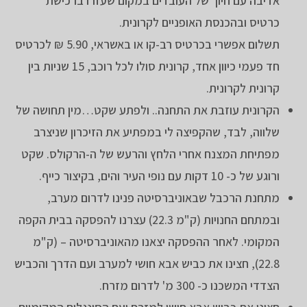
אדיבה עם חיוך של העובדים במקום שעזרו ברכישת
כרטיס ובהכנסת האופניים לקרונית.
תשלום אפשרי בכרטיס רב-קו או באשראי, 5.90 ₪ לכרטיס
חד פעמי כיוון אחד, קרונית סולו לכל רוכב, 15 שניות בין
קרונית לקרונית.
הקרונית עוזבת את התחנה.. ולפתע שקט…מין תחושה של
שלווה, לבד, שהקפיצה לי במפתיע את הזיכרון שניצרב
מפתיחת המצנח אחרי הלחץ והרעש של ה-הרקולס. שקט
ורוגע של כ- 10 דקות עם נופי העיר והים, בקיצור כייף.
מתחנת הרכבל שבאוניברסיטה פנינו לדרום מערב,
ובמתחם החנויות (ק"מ 22.3) עצרנו להפסקה בבית הקפה
המקומי. לאחר ההפסקה יצאנו מהאוניברסיטה – (ק"מ
22.8), חצינו את כביש אבא חושי למערב ועם הדרך והכביש
הצדדי המשכנו כ- 300 מ' לדרום מזרח.