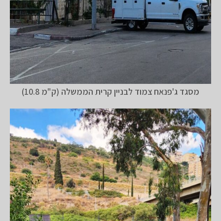
מסגד ג'פנאח צמוד לבניין קרית הממשלה (ק"מ 10.8)