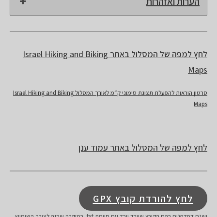
הערות ואזהרות
לחץ למפה של המסלול באתר Israel Hiking and Biking
Maps
סרטון הוראות להפעלת תצוגת סימוני ק“מ לאורך המסלול Israel Hiking and Biking
Maps
לחץ למפה של המסלול באתר עמוד ענן
לחץ להורדת קובץ GPX
ישנם דפדפנים בהם הקובץ שיורד יורד עם סיומת txt, במיקרה שכזה לצורך השימוש