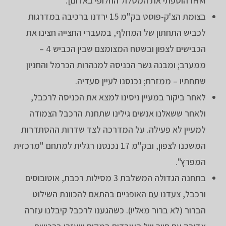
IHM הוספתי את המסלול החלופי באדום].
בצומת הצ'ק-פוסט בק"מ 15 ירדנו ברכיבה במדרגות
לכביש התחתון של המחלף, במעברי החצייה חצינו את
הכבישים לצפון ובשטח המצומצם שבין הכביש 4 –
ממערב; ומבנה גשר הכניסה למנהרות הכרמל והחניון
שתחתיו – ממזרח; נכנסנו לעיין סעדיה.
לאחר ביקור במעיין ניסינו למצא את הכניסה לרכבל,
ולאחר ששאלנו אנשים גילינו שתחנת הרכבל הצמודה
למעיין לא פעילה. על המדרכה לצד שדרות ההסתדרות
המשכנו לצפון, ובק"מ 17 נכנסנו רגלית למתחם "מרכזית
המפרץ".
בתחנה הגדולה המשלבת 3 מסילות רכבת, אוטובוסים
ורכבל, צעדנו עם האופניים בהתאם להכוונת השילוט
הברור (לא ברור מאליו). כשהגענו לרכבל קיבלנו עזרה