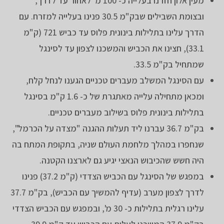
מעין אלון חזרנו בעלייה כ- 100 מ' לאחור עד לדרך,
ובצומת השבילים שבק"מ 30.5 פנינו בעלייה למזרח. עם
הדרך עלינו בתלילות בינונית פלוס עד כביש 721 (ק"מ
33.1), חצינו את הכביש והמשכנו לצפון עד לסינגל
שמתחיל בק"מ 33.5.
עם הסינגל המשלב מעברים טכניים הגענו לנחל קלח,
ומכאן מתחילה עלייה מאתגרת של כ- 1.6 ק"מ בסינגל
בתלילות בינונית פלוס בשילוב מעברים טכניים.
בק"מ 36.7 עברנו ליד תעלות ההגנה "מצדה על הכרמל",
שנחפרו במהלך מלחמת העולם שניה, בתקופת המתח בה
היה חשש שהכיבוש הנאצי יגיע גם לארצנו הקטנה.
במפגש של הסינגל עם הכביש הצדדי (ק"מ 37.2) פנינו
לדרך לצפון מערב (עדיף להמשיך עם הכביש), בק"מ 37.7
עלינו רגלית בתלילות כ- 30 מ', ובמפגש עם הכביש הצדדי