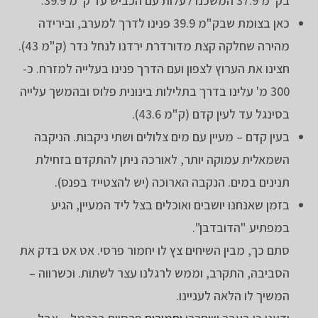
בק"מ 37.9 המשכנו לעלות עם הכביש עד ק"מ 39.9.
כאן בצומת שבק"מ 39.9 פנינו לדרך למערב, ובירידה
מהירה שחלקה קצת מדורדרת ירדנו לנחל נדר (ק"מ 43).
חצינו את הערוץ לצפון ועם הדרך פנינו בעלייה למזרח. כ-
300 מ' עלינו בדרך בתלילות בינונית פלוס ובהמשך עלייה
בסינגל עד לעין קדם (ק"מ 43.6).
בעין קדם – מעיין עם מים צלולים ושתי ניקבות. הניקבה
השמאלית עמוקה יותר, לאורכה ניתן להתקדם בזחילת
תנינים במים. הנקבה הארוכה (יש להצטייד בפנס).
בזמן שאנחנו יושבים ואוכלים בצל ליד המעיין, הגיע
במפתיע "הדובדבן".
סתם כך, מבין השיחים צץ לו יחמור פרסי. אט אט בדק את
הסביבה, התקרב, וממש לרגלנו עצר לשתות. וכשרווה –
המשיך לו הלאה לעניינו.