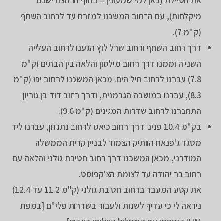
את הטיילת (כאן למי שמעונין – בחוף הרחצה ישנם
מיקלחות), עם הרחוב המשכנו למזרח עד לרחוב השחף
(ק"מ 7).
דרך רחוב השחף ורחוב שרל לוץ הגענו לרחוב העלייה
השנייה וממנו דרך רחוב מילסון והלאה בין הבתים (ק"מ
7.8) עברנו לרחוב חיל הים. מכאן המשכנו לרחוב יפו (ק"מ
8.3), עברנו במושבה הגרמנית, ודרך רחוב דוד בן גוריון
התחברנו לרחוב שדרות המגינים (ק"מ 9.6).
בק"מ 10.4 פנינו דרך רחוב כיאט לרחוב נתנזון, עברנו ליד
מסגד ג'פנאח הוותיק הצמוד לבניין קרית הממשלה
המודרני, מכאן המשכנו דרך רחוב חטיבת גולני והלאה עם
רחוב בר יהודה עד לצומת הצ'קפוסט.
את קטע המעבר ברחוב חטיבת גולני (ק"מ 11.2 עד 12.4)
ניראה לי כי עדיף לשנות ולעבור בשדרות פלי"ם [במפת