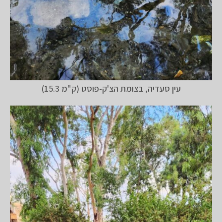
עין סעדיה, בצומת הצ'ק-פוסט (ק"מ 15.3)