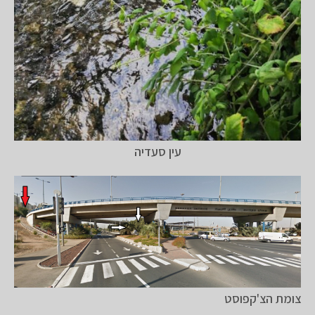
עין סעדיה
צומת הצ'קפוסט