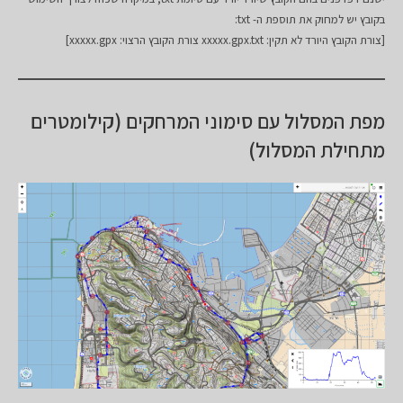
בקובץ יש למחוק את תוספת ה- txt:
[צורת הקובץ היורד לא תקין: xxxxx.gpx.txt צורת הקובץ הרצוי: xxxxx.gpx]
מפת המסלול עם סימוני המרחקים (קילומטרים
מתחילת המסלול)