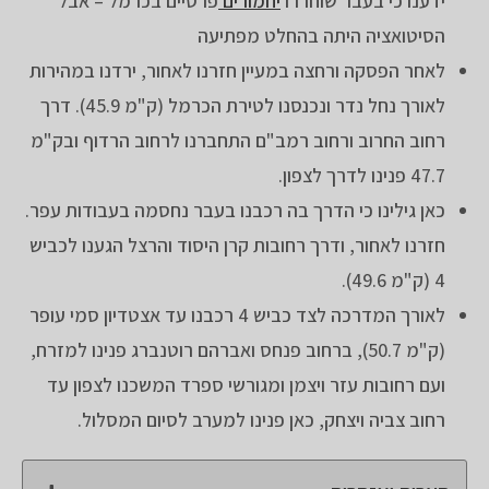
ידענו כי בעבר שוחררו
יחמורים
פרסיים בכרמל – אבל
הסיטואציה היתה בהחלט מפתיעה
לאחר הפסקה ורחצה במעיין חזרנו לאחור, ירדנו במהירות
לאורך נחל נדר ונכנסנו לטירת הכרמל (ק"מ 45.9). דרך
רחוב החרוב ורחוב רמב"ם התחברנו לרחוב הרדוף ובק"מ
47.7 פנינו לדרך לצפון.
כאן גילינו כי הדרך בה רכבנו בעבר נחסמה בעבודות עפר.
חזרנו לאחור, ודרך רחובות קרן היסוד והרצל הגענו לכביש
4 (ק"מ 49.6).
לאורך המדרכה לצד כביש 4 רכבנו עד אצטדיון סמי עופר
(ק"מ 50.7), ברחוב פנחס ואברהם רוטנברג פנינו למזרח,
ועם רחובות עזר ויצמן ומגורשי ספרד המשכנו לצפון עד
רחוב צביה ויצחק, כאן פנינו למערב לסיום המסלול.