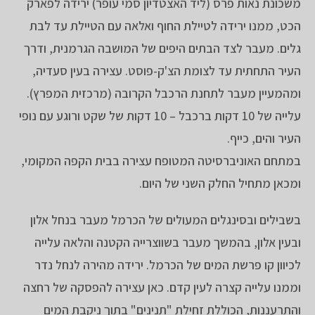
משכונת נאות פרס (ליד האצטדיון סמי עופר) ירידה לפארק
הכט, ממנו ירידה לטיילת החוף ואלאה עם הטיילת עד לבת
גלים. מעבר לצד הבתים היפים של המושבה הגרמנית, ודרך
העיר התחתית עד לצומת הצ'ק-פוסט. עצירה בעין סעדיה,
ומהמעיין מעבר לתחנת הרכבל הקרובה (מרכזית המפרץ).
עלייה של 10 דקות ברכבל – 10 דקות של שקט ורוגע עם נופי
העיר והים, כייף.
במתחם האוניברסיטה המטופח עצירה בבית הקפה המקומי,
ומכאן מתחיל החלק השני של היום.
בשבילים ובסינגלים המעולים של הכרמל מעבר בנחל אלון
ובעין אלון, בהמשך מעבר בשווצרייה הקטנה והלאה עלייה
לכיוון קו פרשת המים של הכרמל. ירידה מהירה לנחל נדר
וממנו עלייה קצרה לעין קדם. כאן עצירה להפסקה של רחצה
והתרעננות, הכוללת זחילת "תנינים" בתוך ניקבת המים