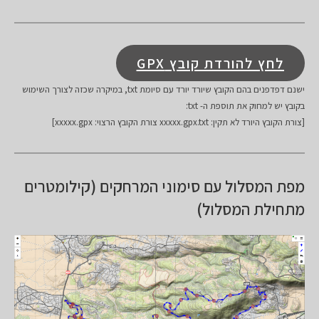
לחץ להורדת קובץ GPX
ישנם דפדפנים בהם הקובץ שיורד יורד עם סיומת txt, במיקרה שכזה לצורך השימוש
בקובץ יש למחוק את תוספת ה- txt:
[צורת הקובץ היורד לא תקין: xxxxx.gpx.txt צורת הקובץ הרצוי: xxxxx.gpx]
מפת המסלול עם סימוני המרחקים (קילומטרים
מתחילת המסלול)