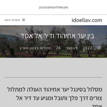
Ski
מיון מסלולים מתקדם
תוכן
t
conten
idoeliav.com
תפריט ניווט
בין יער אחיהוד ודיר אל אסד
>
2022
>
דצמבר
>
26
>
טיולים בצפון הארץ
מסלול בסינגל יער אחיהוד העולה למתלול
צורים דרך פלך ותובל ומגיע עד דיר אל
אסד.