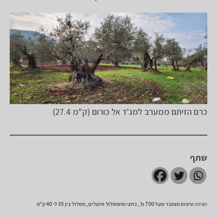
כרם הזיתם ממערב למג'ד אל כורום (ק"מ 27.4)
שתף
תגיות
:
טיפוס מצטבר מעל 700 מ'
,
כחצי מהמסלול סינגלים
,
מסלול בין 35 ל- 40 ק"מ