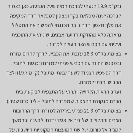
ובק"מ 19.9 הגעתי לברכת המים שעל הגבעה. כאן בצמוד
לברכה ישנה מכלאת בקר ומצפון למכלאה דרך המקיפה
את פלך מצפון. דרך זו בה תכננתי להמשיך את המסלול
נראתה כלא מהודקת וזרועה אבנים, שיניתי את התוכנית
ועליתי עם הכביש הצר העולה למזרח.
בצומת בק"מ 18.3 עזבתי את הכביש לדרך לדרום מזרח
ובמפגש החוזר עם הכביש פניתי למזרח ונכנסתי לתובל.
דרך הפשפש הצמוד לשער יצאתי מתובל (ק"מ 19.7) ולצד
הכביש ירדתי למזרח.
(עקב הראות הלקוייה ויתרתי על התצפית לביקעת בית
הכרם מנקודת התצפית שממזרח לתובל – ליד כרם שטרן)
בצומת בק"מ 21.3 פניתי בירידה למזרח ודרך הרחובות
הצרים והתלולים של דיר אל אסד ירדתי לבענה ובהמשך
למג'ד אל כורום. שלושת המועצות המקומיות היושבות על