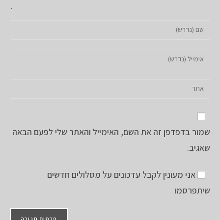
הזן
את
השם
הזן
שלך
את
או
כתובת
הזן
שם
דואר
את
משתמש
האלקטרוני
כתובת
כדי
שלך
אתר
להגיב
כדי
שמור בדפדפן זה את השם, האימייל והאתר שלי לפעם הבאה
האינטרנט
להגיב
שלך
שאגיב.
(אופציונלי)
אני מעונין לקבל עדכונים על מסלולים חדשים
שיתפרסמו