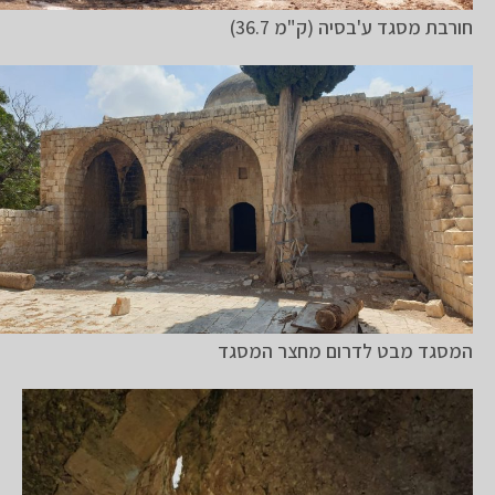
חורבת מסגד ע'בסיה (ק"מ 36.7)
המסגד מבט לדרום מחצר המסגד