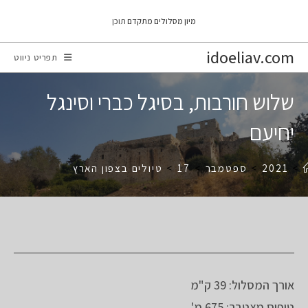
Ski
מיון מסלולים מתקדם
תוכן
t
conten
idoeliav.com
תפריט ניווט
שלוש חורבות, בסיגל כברי וסינגל
יחיעם
>
2021
>
ספטמבר
>
17
>
טיולים בצפון הארץ
אורך המסלול: 39 ק"מ
טיפוס מצטבר: 675 מ'