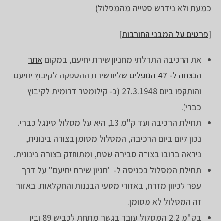
כמעת ולא נידרש סטייה מהמסלול)
[
פרטים על המבני החורבות
]
את הרכיבה התחלתי מחניון שירת יחיעם, במקום
אתר
הנצחה ל- 47 הנופלים
שליוו שירת ההספקה לקיבוץ יחיעם
והותקפו ביום 27.3.1948 (כ- קילומטר דרומית לקיבוץ
כברי).
תחילת הרכיבה ועד ק"מ 13, היא על מסלול סינגל כברי.
נכון ליום ביום הרכיבה, המסלול מסומן בצורה בינונית,
ניראה ברובו בצורה סבירה שטח, ומתוחזק בצורה בינונית.
תחילת המסלול בכניסה ל- "חניון שירת יחיעם" על דרך
עפר לכיוון מזרח, באזורי מטעי הבננות והחקלאות. באזור
זה המסלול לא מסומן.
בק"מ 2.2 המסלול עובר בגשר מתחת לכביש 89 ובין