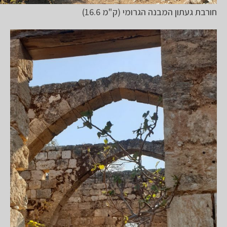
חורבת געתון המבנה הגרומי (ק"מ 16.6)