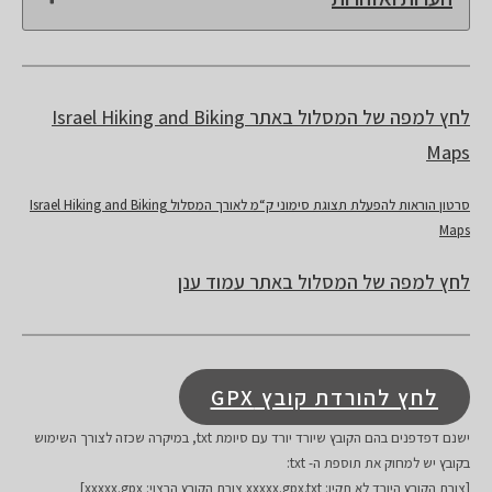
לחץ למפה של המסלול באתר Israel Hiking and Biking
Maps
סרטון הוראות להפעלת תצוגת סימוני ק“מ לאורך המסלול Israel Hiking and Biking
Maps
לחץ למפה של המסלול באתר עמוד ענן
לחץ להורדת קובץ GPX
ישנם דפדפנים בהם הקובץ שיורד יורד עם סיומת txt, במיקרה שכזה לצורך השימוש
בקובץ יש למחוק את תוספת ה- txt:
[צורת הקובץ היורד לא תקין: xxxxx.gpx.txt צורת הקובץ הרצוי: xxxxx.gpx]