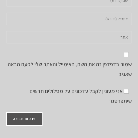
את
השם
הזן
שלך
את
או
כתובת
הזן
שם
דואר
את
משתמש
האלקטרוני
כתובת
כדי
שלך
אתר
להגיב
כדי
שמור בדפדפן זה את השם, האימייל והאתר שלי לפעם הבאה
האינטרנט
להגיב
שלך
שאגיב.
(אופציונלי)
אני מעונין לקבל עדכונים על מסלולים חדשים
שיתפרסמו