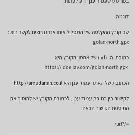
בפורמט שעמוד ענן יודע לפתוח.
דוגמה:
שם קובץ ההקלטה של המסלול אותו אנחנו רוצים לקשר הוא :
golan-north.gpx
כתובת ה- (url) של אחסון הקובץ היא:
https://idoeliav.com/golan-north.gpx
הכתובת של האתר עמוד ענן היא
http://amudanan.co.il
לקישור בין כתובת עמוד ענן , לכתובת הקובץ יש להוסיף את
התוספת הקישור הבאה:
/url?/=