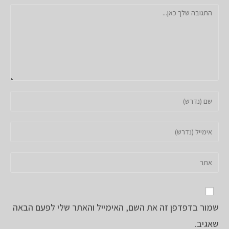
להגיב
הזן
את
השם
הזן
שלך
את
או
כתובת
הזן
שם
דואר
את
משתמש
האלקטרוני
כתובת
כדי
שלך
אתר
להגיב
כדי
שמור בדפדפן זה את השם, האימייל והאתר שלי לפעם הבאה
האינטרנט
להגיב
שלך
שאגיב.