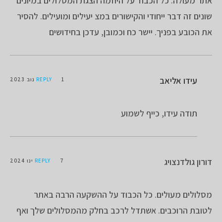
אתר מעולה. כל הכבוד על היוזמה הצגת המסלולים במיונים
שונים זה דבר ייחודי והקישורים במצ יעילים ומועילים. להסיר
את הכובע בפניך. יישר כח וכמובן, עדכן בחידושים
עידו אליאב
1 נוב 2023
REPLY
תודה עידו, כייף לשמוע
דורון גולדנצויג
7 ינו 2024
REPLY
מסלולים מעולים. כל הכבוד על ההשקעה הרבה באתר
לטובת הרוכבים. אשתדל לרכב בחלק מהמסלולים שלך ואף