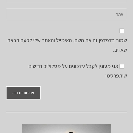
את
או
כתובת
הזן
שם
דואר
את
משתמש
האלקטרוני
כתובת
כדי
שלך
אתר
להגיב
כדי
שמור בדפדפן זה את השם, האימייל והאתר שלי לפעם הבאה
האינטרנט
להגיב
שלך
שאגיב.
(אופציונלי)
אני מעונין לקבל עדכונים על מסלולים חדשים
שיתפרסמו