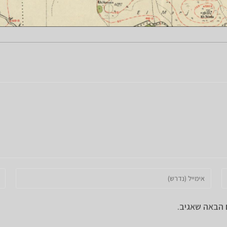
הזן
הזן
את
את
כתובת
כת
 הבאה שאגיב.
דואר
את
האלקטרוני
הא