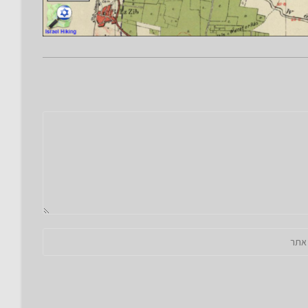
ובת
ר
ינטרנט