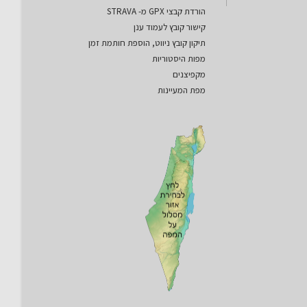
הורדת קבצי GPX מ- STRAVA
קישור קובץ לעמוד ענן
תיקון קובץ ניווט, הוספת חותמת זמן
מפות היסטוריות
מקפיצנים
מפת המעיינות