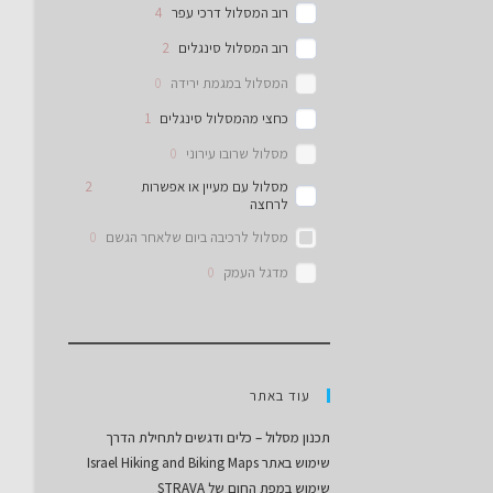
רוב המסלול דרכי עפר
4
רוב המסלול סינגלים
2
המסלול במגמת ירידה
0
כחצי מהמסלול סינגלים
1
מסלול שרובו עירוני
0
מסלול עם מעיין או אפשרות
2
לרחצה
מסלול לרכיבה ביום שלאחר הגשם
0
מדגל העמק
0
עוד באתר
תכנון מסלול – כלים ודגשים לתחילת הדרך
שימוש באתר Israel Hiking and Biking Maps
שימוש במפת החום של STRAVA