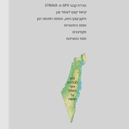
הורדת קבצי GPX מ- STRAVA
קישור קובץ לעמוד ענן
תיקון קובץ ניווט, הוספת חותמת זמן
מפות היסטוריות
מקפיצנים
מפת המעיינות