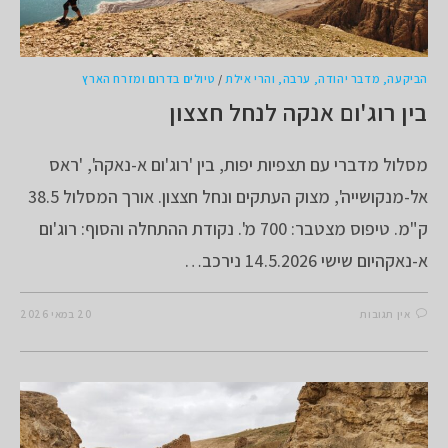
הביקעה, מדבר יהודה, ערבה, והרי אילת
/
טיולים בדרום ומזרח הארץ
בין רוג'ום אנקה לנחל חצצון
מסלול מדברי עם תצפיות יפות, בין 'רוג'ום א-נאקה', 'ראס
אל-מנקושייה', מצוק העתקים ונחל חצצון. אורך המסלול 38.5
ק"מ. טיפוס מצטבר: 700 מ'. נקודת ההתחלה והסוף: רוג'ום
א-נאקהיום שישי 14.5.2026 נירכב…
אין תגובות
20 במאי 2026