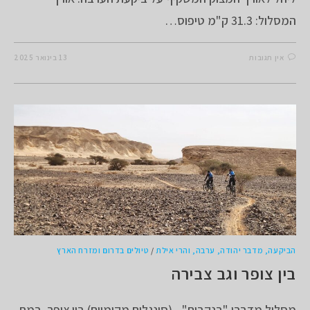
המסלול: 31.3 ק"מ טיפוס…
אין תגובות
13 בינואר 2025
הביקעה, מדבר יהודה, ערבה, והרי אילת
/
טיולים בדרום ומזרח הארץ
בין צופר וגב צבירה
מסלול מדברי "בנקבים" - (סינגלים מקומיים) בין צופר, רמת