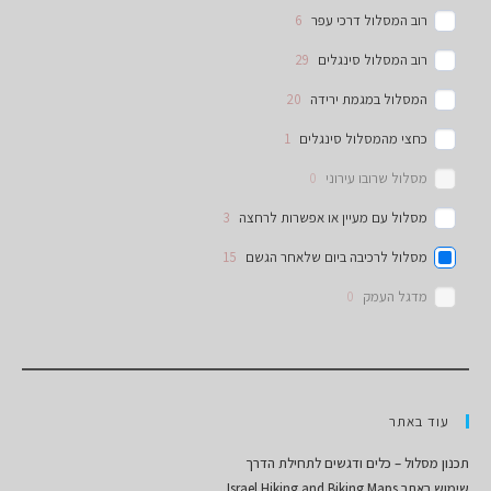
רוב המסלול דרכי עפר
6
רוב המסלול סינגלים
29
המסלול במגמת ירידה
20
כחצי מהמסלול סינגלים
1
מסלול שרובו עירוני
0
מסלול עם מעיין או אפשרות לרחצה
3
מסלול לרכיבה ביום שלאחר הגשם
15
מדגל העמק
0
עוד באתר
תכנון מסלול – כלים ודגשים לתחילת הדרך
שימוש באתר Israel Hiking and Biking Maps