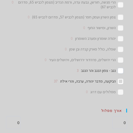
הרי מנשה, חורשן, גבעת עדה, ורמת הנדיב (מצפון לכביש 65, מדרום
0
לכביש 67)
צפון השרון ועמק חפר (מצפון לכביש 57, מדרום לכביש 65)
0
השרון, ומישור החוף
0
יהודה שומרון ומערב השומרון
0
שפלה, כולל פארק קנדה ובן שמן
0
הרי ירושלים, פרוזדור יררושלים, וירושלים העיר
0
נגב - צפון הנגב והר הנגב
3
הביקעה, מדבר יהודה, ערבה, והרי אילת
37
מסלולים עם דרוג
0
אורך מסלול