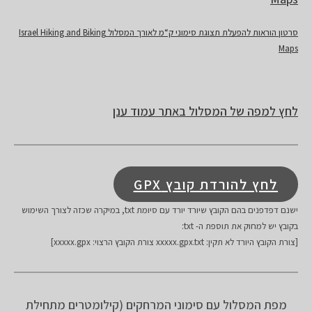
סרטון הוראות להפעלת תצוגת סימוני ק“מ לאורך המסלול Israel Hiking and Biking
Maps
לחץ למפה של המסלול באתר עמוד ענן
לחץ להורדת קובץ GPX
ישנם דפדפנים בהם הקובץ שיורד יורד עם סיומת txt, במיקרה שכזה לצורך השימוש
בקובץ יש למחוק את תוספת ה- txt:
[צורת הקובץ היורד לא תקין: xxxxx.gpx.txt צורת הקובץ הרצוי: xxxxx.gpx]
מפת המסלול עם סימוני המרחקים (קילומטרים מתחילת