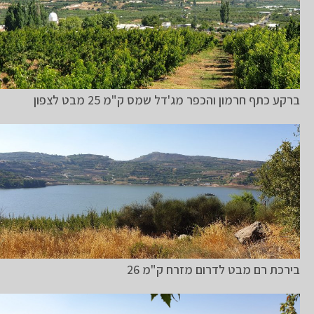
ברקע כתף חרמון והכפר מג'דל שמס ק"מ 25 מבט לצפון
בירכת רם מבט לדרום מזרח ק"מ 26