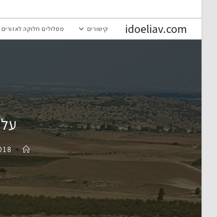
Ski
t
idoeliav.com
קישורים
מסלולים חלוקה לאזורים
conten
על 
018
>