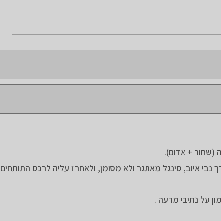
(שחור + אדום).
עד 8, ) מרכס התותחים דרך נבי איוב, סינגל מאתגר ולא מסומן, ולאחריו עליה לרכס התותח