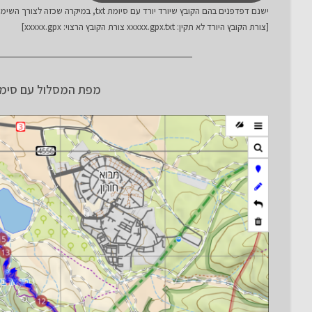
ישנם דפדפנים בהם הקובץ שיורד יורד עם סיומת txt, במיקרה שכזה לצורך השימוש בקובץ יש למחוק את תוספת ה- txt:
[צורת הקובץ היורד לא תקין: xxxxx.gpx.txt צורת הקובץ הרצוי: xxxxx.gpx]
מפת המסלול עם סימו