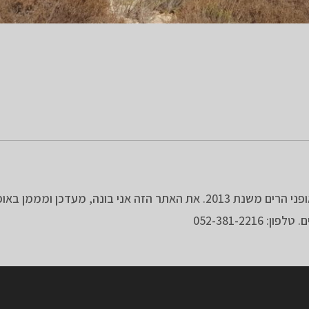
אני מטייל כתחביב מילדותי וברכיבה על אופני הרים משנת 2013. את האתר הזה אני בונה, מעדכן 
052-381-221