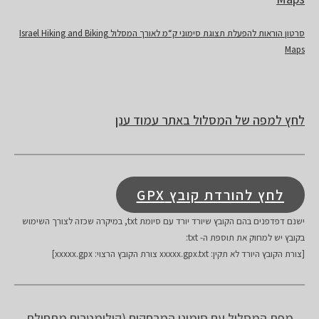
סרטון הוראות להפעלת תצוגת סימוני ק“מ לאורך המסלול Israel Hiking and Biking
Maps
לחץ למפה של המסלול באתר עמוד ענן
לחץ להורדת קובץ GPX
ישנם דפדפנים בהם הקובץ שיורד יורד עם סיומת txt, במיקרה שכזה לצורך השימוש
בקובץ יש למחוק את תוספת ה- txt:
[צורת הקובץ היורד לא תקין: xxxxx.gpx.txt צורת הקובץ הרצוי: xxxxx.gpx]
מפת המסלול עם סימוני המרחקים (קילומטרים מתחילת