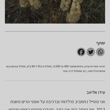
שתף
תגיות
:
אותי זה עניין
,
טיפוס מצטבר 400 עד 500 מ'
,
מסלול בין 35 ל- 40 ק"מ
,
מסלול עם מעיין או
אפשרות לרחצה
,
רוב המסלול דרכי עפר
עידו אליאב
אני מטייל כתחביב מילדותי וברכיבה על אופני הרים משנת
2013. את האתר הזה אני בונה, מעדכן ומממן באופן עצמאי